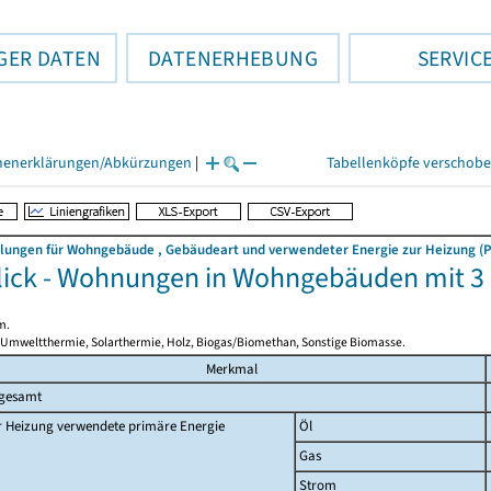
GER DATEN
DATENERHEBUNG
SERVIC
henerklärungen/Abkürzungen
|
Tabellenköpfe verschob
llungen für Wohngebäude , Gebäudeart und verwendeter Energie zur Heizung (P
ick - Wohnungen in Wohngebäuden mit 
m.
 Umweltthermie, Solarthermie, Holz, Biogas/Biomethan, Sonstige Biomasse.
Merkmal
sgesamt
r Heizung verwendete primäre Energie
Öl
Gas
Strom