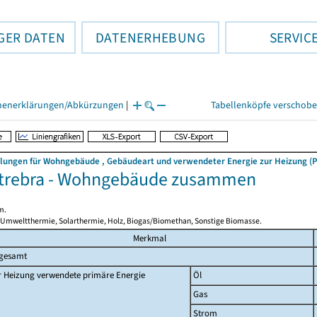
GER DATEN
DATENERHEBUNG
SERVIC
henerklärungen/Abkürzungen
|
Tabellenköpfe verschob
llungen für Wohngebäude , Gebäudeart und verwendeter Energie zur Heizung (P
trebra - Wohngebäude zusammen
m.
 Umweltthermie, Solarthermie, Holz, Biogas/Biomethan, Sonstige Biomasse.
Merkmal
sgesamt
r Heizung verwendete primäre Energie
Öl
Gas
Strom