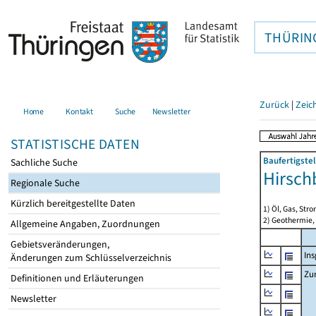
THÜRIN
Zurück
|
Zeic
Home
Kontakt
Suche
Newsletter
STATISTISCHE DATEN
Baufertigste
Sachliche Suche
Hirsch
Regionale Suche
Kürzlich bereitgestellte Daten
1) Öl, Gas, Stro
2) Geothermie,
Allgemeine Angaben, Zuordnungen
Gebietsveränderungen,
In
Änderungen zum Schlüsselverzeichnis
Zu
Definitionen und Erläuterungen
Newsletter