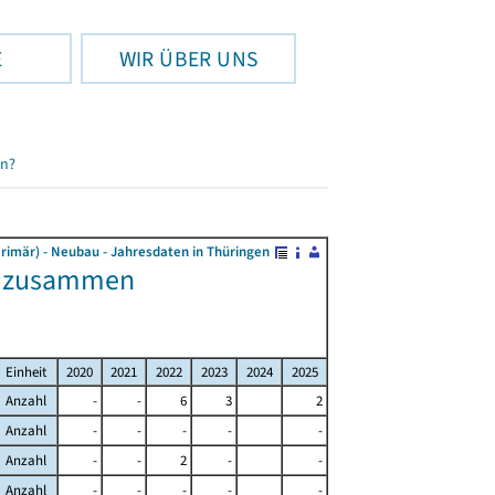
E
WIR ÜBER UNS
en?
rimär) - Neubau - Jahresdaten in Thüringen
de zusammen
Einheit
2020
2021
2022
2023
2024
2025
Anzahl
-
-
6
3
2
Anzahl
-
-
-
-
-
Anzahl
-
-
2
-
-
Anzahl
-
-
-
-
-