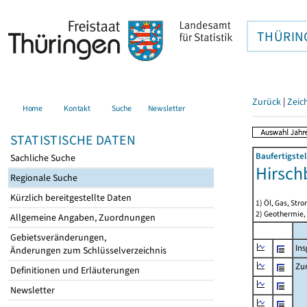
THÜRIN
Zurück
|
Zeic
Home
Kontakt
Suche
Newsletter
STATISTISCHE DATEN
Baufertigste
Sachliche Suche
Hirsch
Regionale Suche
Kürzlich bereitgestellte Daten
1) Öl, Gas, Stro
2) Geothermie,
Allgemeine Angaben, Zuordnungen
Gebietsveränderungen,
In
Änderungen zum Schlüsselverzeichnis
Zu
Definitionen und Erläuterungen
Newsletter