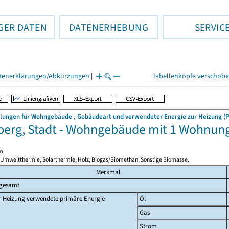
GER DATEN
DATENERHEBUNG
SERVIC
henerklärungen/Abkürzungen
|
Tabellenköpfe verschob
llungen für Wohngebäude , Gebäudeart und verwendeter Energie zur Heizung (P
berg, Stadt - Wohngebäude mit 1 Wohnun
m.
 Umweltthermie, Solarthermie, Holz, Biogas/Biomethan, Sonstige Biomasse.
Merkmal
sgesamt
r Heizung verwendete primäre Energie
Öl
Gas
Strom