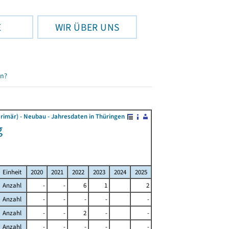
E
WIR ÜBER UNS
en?
rimär) - Neubau - Jahresdaten in Thüringen
g
Einheit
2020
2021
2022
2023
2024
2025
Anzahl
-
-
6
1
2
Anzahl
-
-
-
-
-
Anzahl
-
-
2
-
-
Anzahl
-
-
-
-
-