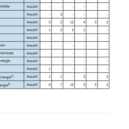
nkälte
Anzahl
-
-
-
-
-
-
Anzahl
-
3
-
-
-
-
Anzahl
5
2
12
4
5
2
Anzahl
1
2
3
1
-
-
Anzahl
-
-
-
-
-
-
han
Anzahl
-
-
-
-
-
-
Biomasse
Anzahl
-
-
-
-
-
-
nergie
Anzahl
-
-
-
-
-
-
Anzahl
1
-
-
-
-
-
1)
Anzahl
1
1
-
3
-
2
Energie
2)
Anzahl
6
7
15
5
5
2
ergie