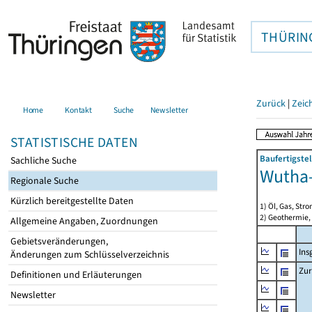
THÜRIN
Zurück
|
Zeic
Home
Kontakt
Suche
Newsletter
STATISTISCHE DATEN
Baufertigste
Sachliche Suche
Wutha
Regionale Suche
Kürzlich bereitgestellte Daten
1) Öl, Gas, Stro
2) Geothermie,
Allgemeine Angaben, Zuordnungen
Gebietsveränderungen,
Ins
Änderungen zum Schlüsselverzeichnis
Zur
Definitionen und Erläuterungen
Newsletter