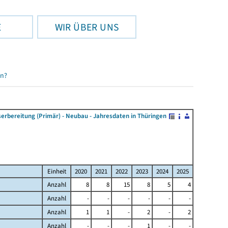
E
WIR ÜBER UNS
en?
rbereitung (Primär) - Neubau - Jahresdaten in Thüringen
Einheit
2020
2021
2022
2023
2024
2025
Anzahl
8
8
15
8
5
4
Anzahl
-
-
-
-
-
-
Anzahl
1
1
-
2
-
2
Anzahl
-
-
-
1
-
-