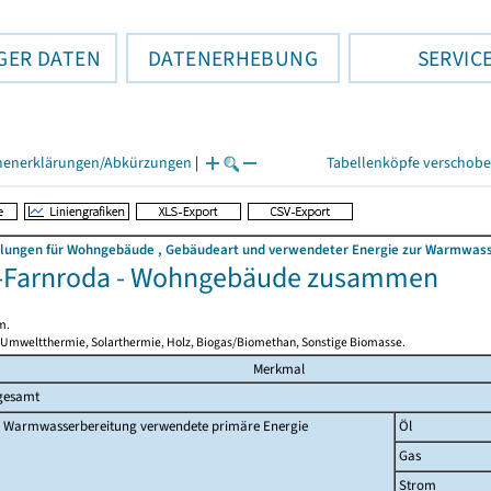
GER DATEN
DATENERHEBUNG
SERVIC
henerklärungen/Abkürzungen
|
Tabellenköpfe verschob
llungen für Wohngebäude , Gebäudeart und verwendeter Energie zur Warmwasse
-Farnroda - Wohngebäude zusammen
m.
 Umweltthermie, Solarthermie, Holz, Biogas/Biomethan, Sonstige Biomasse.
Merkmal
gesamt
 Warmwasserbereitung verwendete primäre Energie
Öl
Gas
Strom