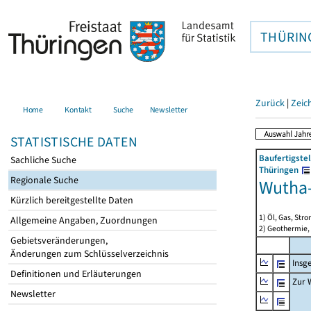
THÜRIN
Zurück
|
Zeic
Home
Kontakt
Suche
Newsletter
STATISTISCHE DATEN
Baufertigste
Sachliche Suche
Thüringen
Regionale Suche
Wutha
Kürzlich bereitgestellte Daten
1) Öl, Gas, Stro
Allgemeine Angaben, Zuordnungen
2) Geothermie,
Gebietsveränderungen,
Änderungen zum Schlüsselverzeichnis
Insg
Definitionen und Erläuterungen
Zur 
Newsletter