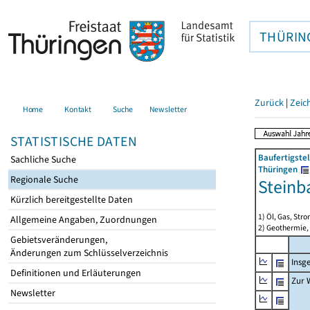
THÜRIN
Zurück
|
Zeic
Home
Kontakt
Suche
Newsletter
STATISTISCHE DATEN
Baufertigste
Sachliche Suche
Thüringen
Regionale Suche
Steinb
Kürzlich bereitgestellte Daten
1) Öl, Gas, Stro
Allgemeine Angaben, Zuordnungen
2) Geothermie,
Gebietsveränderungen,
Änderungen zum Schlüsselverzeichnis
Insg
Definitionen und Erläuterungen
Zur 
Newsletter