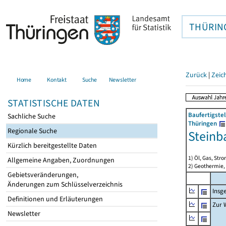
THÜRIN
Zurück
|
Zeic
Home
Kontakt
Suche
Newsletter
STATISTISCHE DATEN
Baufertigste
Sachliche Suche
Thüringen
Regionale Suche
Steinb
Kürzlich bereitgestellte Daten
1) Öl, Gas, Stro
Allgemeine Angaben, Zuordnungen
2) Geothermie,
Gebietsveränderungen,
Änderungen zum Schlüsselverzeichnis
Insg
Definitionen und Erläuterungen
Zur 
Newsletter