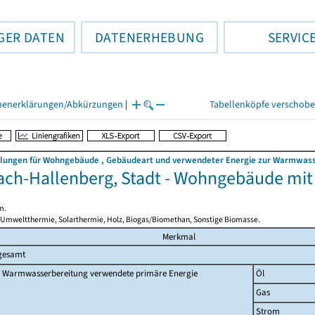
GER DATEN
DATENERHEBUNG
SERVIC
henerklärungen/Abkürzungen
|
Tabellenköpfe verschob
llungen für Wohngebäude , Gebäudeart und verwendeter Energie zur Warmwasse
ach-Hallenberg, Stadt - Wohngebäude mi
m.
 Umweltthermie, Solarthermie, Holz, Biogas/Biomethan, Sonstige Biomasse.
Merkmal
gesamt
 Warmwasserbereitung verwendete primäre Energie
Öl
Gas
Strom