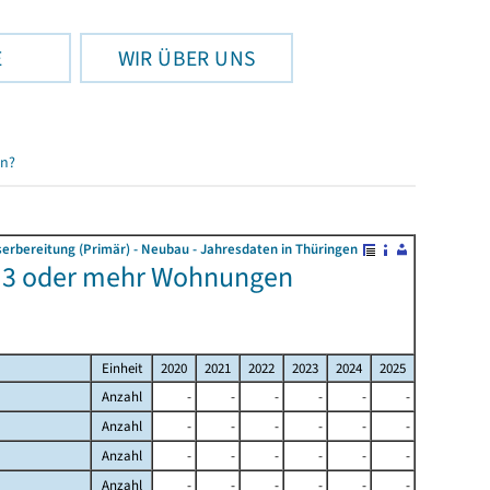
E
WIR ÜBER UNS
en?
rbereitung (Primär) - Neubau - Jahresdaten in Thüringen
t 3 oder mehr Wohnungen
Einheit
2020
2021
2022
2023
2024
2025
Anzahl
-
-
-
-
-
-
Anzahl
-
-
-
-
-
-
Anzahl
-
-
-
-
-
-
Anzahl
-
-
-
-
-
-