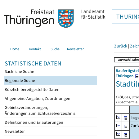
THÜRIN
Zurück
|
Zeic
Home
Kontakt
Suche
Newsletter
STATISTISCHE DATEN
Baufertigste
Sachliche Suche
Thüringen
Regionale Suche
Stadti
Kürzlich bereitgestellte Daten
1) Öl, Gas, Stro
Allgemeine Angaben, Zuordnungen
2) Geothermie,
Gebietsveränderungen,
Änderungen zum Schlüsselverzeichnis
Insg
Definitionen und Erläuterungen
Zur 
Newsletter