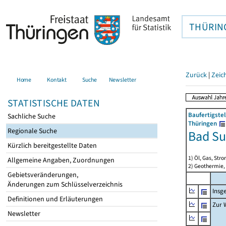
THÜRIN
Zurück
|
Zeic
Home
Kontakt
Suche
Newsletter
STATISTISCHE DATEN
Baufertigste
Sachliche Suche
Thüringen
Regionale Suche
Bad Su
Kürzlich bereitgestellte Daten
1) Öl, Gas, Stro
Allgemeine Angaben, Zuordnungen
2) Geothermie,
Gebietsveränderungen,
Änderungen zum Schlüsselverzeichnis
Insg
Definitionen und Erläuterungen
Zur 
Newsletter