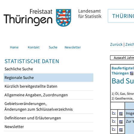
THÜRIN
Zurück
|
Zeic
Home
Kontakt
Suche
Newsletter
STATISTISCHE DATEN
Baufertigste
Sachliche Suche
Thüringen
Regionale Suche
Bad Su
Kürzlich bereitgestellte Daten
1) Öl, Gas, Stro
Allgemeine Angaben, Zuordnungen
2) Geothermie,
Gebietsveränderungen,
Änderungen zum Schlüsselverzeichnis
Insg
Definitionen und Erläuterungen
Zur 
Newsletter