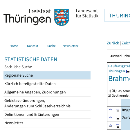
THÜRIN
Zurück
|
Zeic
Home
Kontakt
Suche
Newsletter
STATISTISCHE DATEN
Baufertigste
Sachliche Suche
Thüringen
Regionale Suche
Brahm
Kürzlich bereitgestellte Daten
1) Öl, Gas, Stro
Allgemeine Angaben, Zuordnungen
2) Geothermie,
Gebietsveränderungen,
Änderungen zum Schlüsselverzeichnis
Insg
Definitionen und Erläuterungen
Zur 
Newsletter