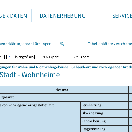
GER DATEN
DATENERHEBUNG
SERVIC
henerklärungen/Abkürzungen
|
Tabellenköpfe verschob
ngen für Wohn- und Nichtwohngebäude , Gebäudeart und vorwiegender Art der
 Stadt - Wohnheime
Merkmal
nsgesamt
avon vorwiegend ausgestattet mit
Fernheizung
Blockheizung
Zentralheizung
Etagenheizung