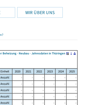
E
WIR ÜBER UNS
en?
 Beheizung - Neubau - Jahresdaten in Thüringen
Einheit
2020
2021
2022
2023
2024
2025
Anzahl
-
-
-
-
-
-
Anzahl
-
-
-
-
-
-
Anzahl
-
-
-
-
-
-
Anzahl
-
-
-
-
-
-
Anzahl
-
-
-
-
-
-