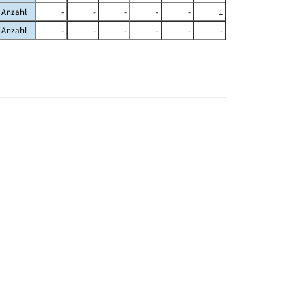
Anzahl
-
-
-
-
-
1
Anzahl
-
-
-
-
-
-