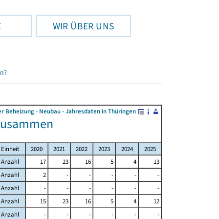
E
WIR ÜBER UNS
en?
 Beheizung - Neubau - Jahresdaten in Thüringen
 zusammen
Einheit
2020
2021
2022
2023
2024
2025
Anzahl
17
23
16
5
4
13
Anzahl
2
-
-
-
-
-
Anzahl
-
-
-
-
-
-
Anzahl
15
23
16
5
4
12
Anzahl
-
-
-
-
-
-