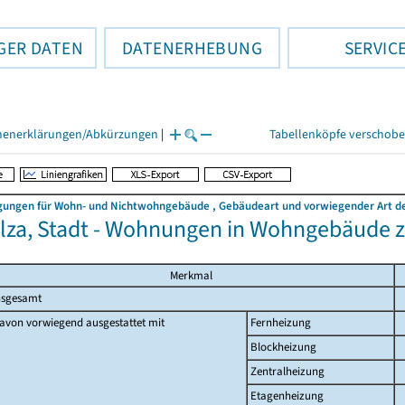
GER DATEN
DATENERHEBUNG
SERVIC
henerklärungen/Abkürzungen
|
Tabellenköpfe verschob
ngen für Wohn- und Nichtwohngebäude , Gebäudeart und vorwiegender Art der
lza, Stadt - Wohnungen in Wohngebäude
Merkmal
nsgesamt
avon vorwiegend ausgestattet mit
Fernheizung
Blockheizung
Zentralheizung
Etagenheizung