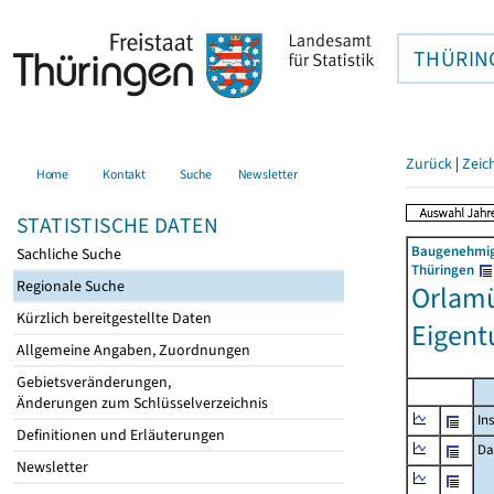
THÜRIN
Zurück
|
Zeic
Home
Kontakt
Suche
Newsletter
STATISTISCHE DATEN
Baugenehmigu
Sachliche Suche
Thüringen
Regionale Suche
Orlamü
Kürzlich bereitgestellte Daten
Eigen
Allgemeine Angaben, Zuordnungen
Gebietsveränderungen,
Änderungen zum Schlüsselverzeichnis
In
Definitionen und Erläuterungen
Da
Newsletter