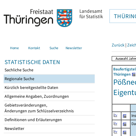
THÜRIN
Zurück
|
Zeic
Home
Kontakt
Suche
Newsletter
STATISTISCHE DATEN
Baufertigste
Sachliche Suche
Thüringen
Regionale Suche
Pößnec
Kürzlich bereitgestellte Daten
Eigen
Allgemeine Angaben, Zuordnungen
Gebietsveränderungen,
Änderungen zum Schlüsselverzeichnis
In
Definitionen und Erläuterungen
Da
Newsletter