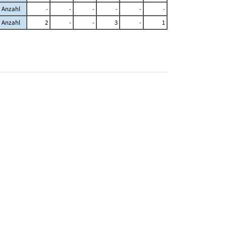
Anzahl
-
-
-
-
-
-
Anzahl
2
-
-
3
-
1