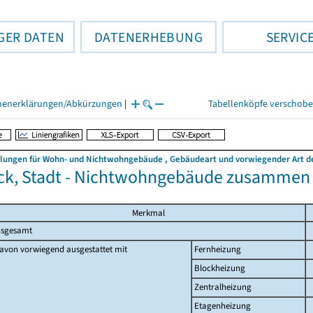
GER DATEN
DATENERHEBUNG
SERVIC
henerklärungen/Abkürzungen
|
Tabellenköpfe verschob
llungen für Wohn- und Nichtwohngebäude , Gebäudeart und vorwiegender Art de
k, Stadt - Nichtwohngebäude zusammen
Merkmal
nsgesamt
avon vorwiegend ausgestattet mit
Fernheizung
Blockheizung
Zentralheizung
Etagenheizung