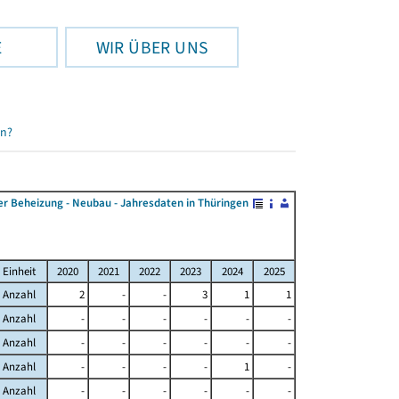
E
WIR ÜBER UNS
en?
r Beheizung - Neubau - Jahresdaten in Thüringen
Einheit
2020
2021
2022
2023
2024
2025
Anzahl
2
-
-
3
1
1
Anzahl
-
-
-
-
-
-
Anzahl
-
-
-
-
-
-
Anzahl
-
-
-
-
1
-
Anzahl
-
-
-
-
-
-