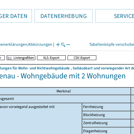
GER DATEN
DATENERHEBUNG
SERVIC
henerklärungen/Abkürzungen
|
Tabellenköpfe verschob
llungen für Wohn- und Nichtwohngebäude , Gebäudeart und vorwiegender Art de
enau - Wohngebäude mit 2 Wohnungen
Merkmal
nsgesamt
avon vorwiegend ausgestattet mit
Fernheizung
Blockheizung
Zentralheizung
Etagenheizung