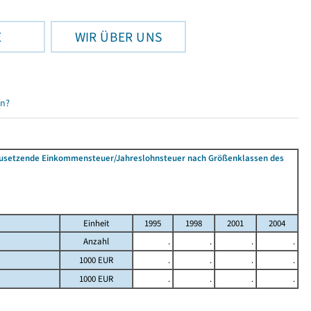
E
WIR ÜBER UNS
en?
tzusetzende Einkommensteuer/Jahreslohnsteuer nach Größenklassen des
Einheit
1995
1998
2001
2004
Anzahl
.
.
.
.
1000 EUR
.
.
.
.
1000 EUR
.
.
.
.