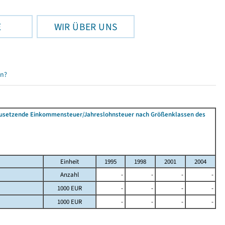
E
WIR ÜBER UNS
en?
tzusetzende Einkommensteuer/Jahreslohnsteuer nach Größenklassen des
Einheit
1995
1998
2001
2004
Anzahl
-
-
-
-
1000 EUR
-
-
-
-
1000 EUR
-
-
-
-