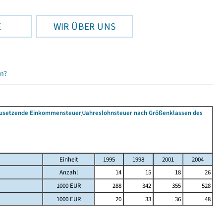
E
WIR ÜBER UNS
en?
tzusetzende Einkommensteuer/Jahreslohnsteuer nach Größenklassen des
Einheit
1995
1998
2001
2004
Anzahl
14
15
18
26
1000 EUR
288
342
355
528
1000 EUR
20
33
36
48