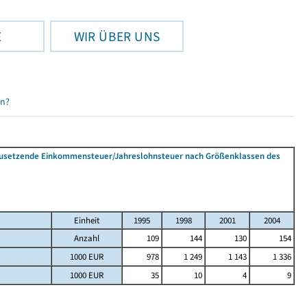
E
WIR ÜBER UNS
en?
tzusetzende Einkommensteuer/Jahreslohnsteuer nach Größenklassen des
Einheit
1995
1998
2001
2004
Anzahl
109
144
130
154
1000 EUR
978
1 249
1 143
1 336
1000 EUR
35
10
4
9