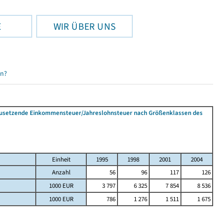
E
WIR ÜBER UNS
en?
tzusetzende Einkommensteuer/Jahreslohnsteuer nach Größenklassen des
Einheit
1995
1998
2001
2004
Anzahl
56
96
117
126
1000 EUR
3 797
6 325
7 854
8 536
1000 EUR
786
1 276
1 511
1 675