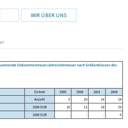
E
WIR ÜBER UNS
en?
tzusetzende Einkommensteuer/Jahreslohnsteuer nach Größenklassen des
Einheit
1995
1998
2001
2004
Anzahl
5
10
14
19
1000 EUR
10
13
18
25
1000 EUR
-
-
-
0