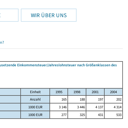
E
WIR ÜBER UNS
en?
tzusetzende Einkommensteuer/Jahreslohnsteuer nach Größenklassen des
Einheit
1995
1998
2001
2004
Anzahl
165
188
197
202
1000 EUR
3 146
3 446
4 137
4 314
1000 EUR
277
325
431
533