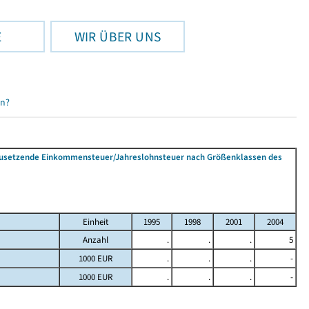
E
WIR ÜBER UNS
en?
tzusetzende Einkommensteuer/Jahreslohnsteuer nach Größenklassen des
Einheit
1995
1998
2001
2004
Anzahl
.
.
.
5
1000 EUR
.
.
.
-
1000 EUR
.
.
.
-