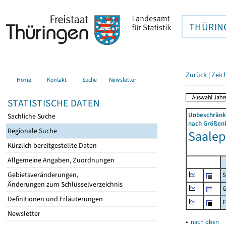
THÜRIN
Zurück
|
Zeic
Home
Kontakt
Suche
Newsletter
STATISTISCHE DATEN
Unbeschränkt
Sachliche Suche
nach Größenk
Regionale Suche
Saalepl
Kürzlich bereitgestellte Daten
Allgemeine Angaben, Zuordnungen
Gebietsveränderungen,
S
Änderungen zum Schlüsselverzeichnis
G
Definitionen und Erläuterungen
F
Newsletter
▴
nach oben