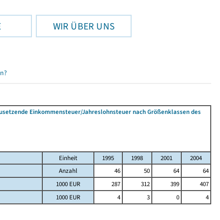
E
WIR ÜBER UNS
en?
tzusetzende Einkommensteuer/Jahreslohnsteuer nach Größenklassen des
Einheit
1995
1998
2001
2004
Anzahl
46
50
64
64
1000 EUR
287
312
399
407
1000 EUR
4
3
0
4