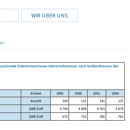
E
WIR ÜBER UNS
en?
tzusetzende Einkommensteuer/Jahreslohnsteuer nach Größenklassen des
Einheit
1995
1998
2001
2004
Anzahl
109
115
141
137
1000 EUR
4 704
4 858
6 053
5 874
1000 EUR
675
710
785
761