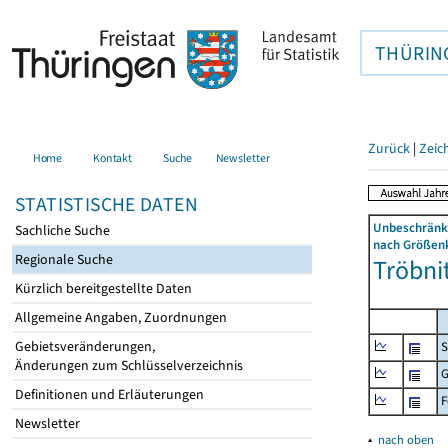
THÜRIN
Zurück
|
Zeic
Home
Kontakt
Suche
Newsletter
STATISTISCHE DATEN
Unbeschränkt
Sachliche Suche
nach Größenk
Regionale Suche
Tröbni
Kürzlich bereitgestellte Daten
Allgemeine Angaben, Zuordnungen
Gebietsveränderungen,
S
Änderungen zum Schlüsselverzeichnis
G
Definitionen und Erläuterungen
F
Newsletter
▴
nach oben