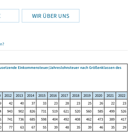
E
WIR ÜBER UNS
en?
tzusetzende Einkommensteuer/Jahreslohnsteuer nach Größenklassen des
0
2012
2013
2014
2015
2016
2017
2018
2019
2020
2021
2022
9
42
40
37
33
23
28
23
25
26
22
23
4
943
902
826
731
519
621
520
560
585
499
526
6
741
736
685
598
404
492
408
462
473
389
417
0
77
63
67
55
39
48
35
39
46
35
29