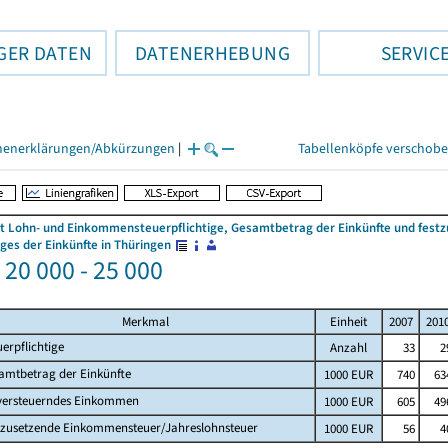
GER DATEN
DATENERHEBUNG
SERVIC
henerklärungen/Abkürzungen
|
Tabellenköpfe verschob
 Lohn- und Einkommensteuerpflichtige, Gesamtbetrag der Einkünfte und fes
es der Einkünfte in Thüringen
 20 000 - 25 000
Merkmal
Einheit
2007
201
uerpflichtige
Anzahl
33
2
amtbetrag der Einkünfte
1000 EUR
740
63
versteuerndes Einkommen
1000 EUR
605
49
tzusetzende Einkommensteuer/Jahreslohnsteuer
1000 EUR
56
4