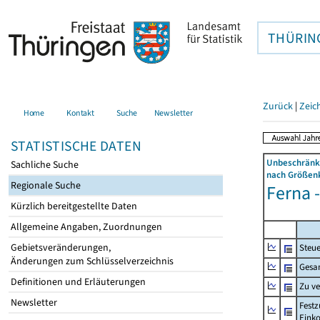
THÜRIN
Zurück
|
Zeic
Home
Kontakt
Suche
Newsletter
STATISTISCHE DATEN
Unbeschränkt
Sachliche Suche
nach Größenk
Regionale Suche
Ferna -
Kürzlich bereitgestellte Daten
Allgemeine Angaben, Zuordnungen
Gebietsveränderungen,
Steue
Änderungen zum Schlüsselverzeichnis
Gesa
Definitionen und Erläuterungen
Zu v
Newsletter
Festz
Eink