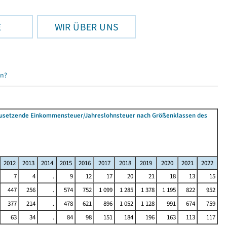
E
WIR ÜBER UNS
en?
tzusetzende Einkommensteuer/Jahreslohnsteuer nach Größenklassen des
2012
2013
2014
2015
2016
2017
2018
2019
2020
2021
2022
7
4
.
9
12
17
20
21
18
13
15
447
256
.
574
752
1 099
1 285
1 378
1 195
822
952
377
214
.
478
621
896
1 052
1 128
991
674
759
63
34
.
84
98
151
184
196
163
113
117