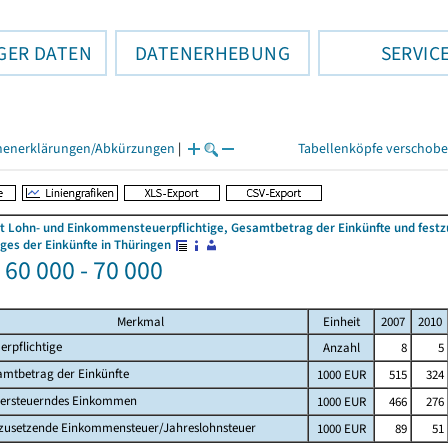
GER DATEN
DATENERHEBUNG
SERVIC
henerklärungen/Abkürzungen
|
Tabellenköpfe verschob
 Lohn- und Einkommensteuerpflichtige, Gesamtbetrag der Einkünfte und fes
es der Einkünfte in Thüringen
 60 000 - 70 000
Merkmal
Einheit
2007
2010
erpflichtige
Anzahl
8
5
amtbetrag der Einkünfte
1000 EUR
515
324
versteuerndes Einkommen
1000 EUR
466
276
tzusetzende Einkommensteuer/Jahreslohnsteuer
1000 EUR
89
51