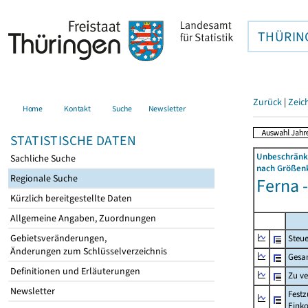
THÜRIN
Zurück
|
Zeic
Home
Kontakt
Suche
Newsletter
STATISTISCHE DATEN
Unbeschränkt
Sachliche Suche
nach Größenk
Regionale Suche
Ferna 
Kürzlich bereitgestellte Daten
Allgemeine Angaben, Zuordnungen
Gebietsveränderungen,
Steue
Änderungen zum Schlüsselverzeichnis
Gesa
Definitionen und Erläuterungen
Zu v
Newsletter
Festz
Eink