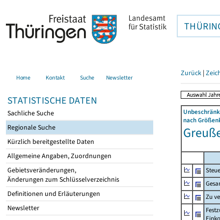
THÜRIN
Zurück
|
Zeic
Home
Kontakt
Suche
Newsletter
STATISTISCHE DATEN
Unbeschränkt
Sachliche Suche
nach Größenk
Regionale Suche
Greußen
Kürzlich bereitgestellte Daten
Allgemeine Angaben, Zuordnungen
Gebietsveränderungen,
Steue
Änderungen zum Schlüsselverzeichnis
Gesa
Definitionen und Erläuterungen
Zu v
Newsletter
Festz
Eink