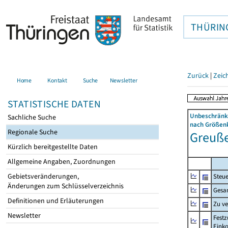
THÜRIN
Zurück
|
Zeic
Home
Kontakt
Suche
Newsletter
STATISTISCHE DATEN
Unbeschränkt
Sachliche Suche
nach Größenk
Regionale Suche
Greuße
Kürzlich bereitgestellte Daten
Allgemeine Angaben, Zuordnungen
Gebietsveränderungen,
Steue
Änderungen zum Schlüsselverzeichnis
Gesa
Definitionen und Erläuterungen
Zu v
Newsletter
Festz
Eink