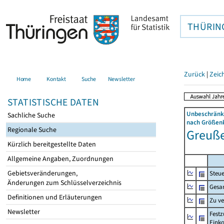
THÜRIN
Zurück
|
Zeic
Home
Kontakt
Suche
Newsletter
STATISTISCHE DATEN
Unbeschränkt
Sachliche Suche
nach Größenk
Regionale Suche
Greuße
Kürzlich bereitgestellte Daten
Allgemeine Angaben, Zuordnungen
Gebietsveränderungen,
Steue
Änderungen zum Schlüsselverzeichnis
Gesa
Definitionen und Erläuterungen
Zu v
Newsletter
Festz
Eink