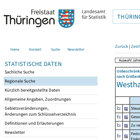
THÜRIN
Zurück
|
Zeic
Home
Kontakt
Suche
Newsletter
STATISTISCHE DATEN
Unbeschränkt
Sachliche Suche
nach Größenk
Regionale Suche
Westha
Kürzlich bereitgestellte Daten
Allgemeine Angaben, Zuordnungen
Gebietsveränderungen,
Steue
Änderungen zum Schlüsselverzeichnis
Gesa
Definitionen und Erläuterungen
Zu v
Newsletter
Festz
Eink