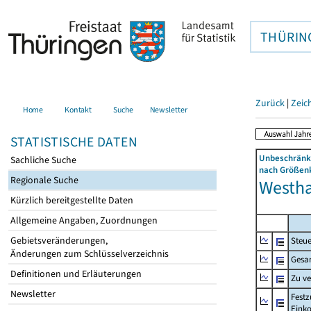
THÜRIN
Zurück
|
Zeic
Home
Kontakt
Suche
Newsletter
STATISTISCHE DATEN
Unbeschränkt
Sachliche Suche
nach Größenk
Regionale Suche
Westha
Kürzlich bereitgestellte Daten
Allgemeine Angaben, Zuordnungen
Gebietsveränderungen,
Steue
Änderungen zum Schlüsselverzeichnis
Gesa
Definitionen und Erläuterungen
Zu v
Newsletter
Festz
Eink