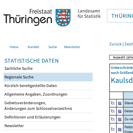
THÜRIN
Zurück
|
Zeic
Home
Kontakt
Suche
Newsletter
STATISTISCHE DATEN
Unbeschränkt
Sachliche Suche
nach Größenk
Regionale Suche
Kaulsdo
Kürzlich bereitgestellte Daten
Allgemeine Angaben, Zuordnungen
Gebietsveränderungen,
Steue
Änderungen zum Schlüsselverzeichnis
Gesa
Definitionen und Erläuterungen
Zu v
Newsletter
Festz
Eink