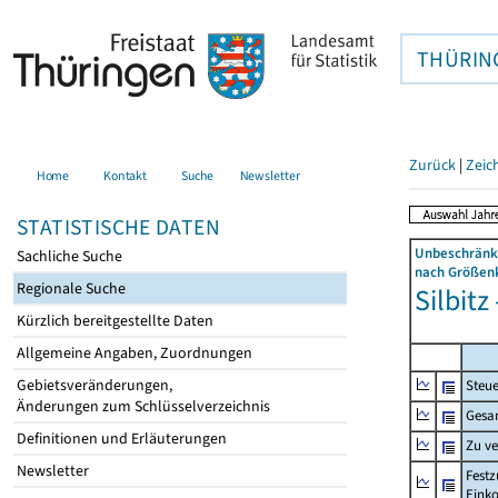
THÜRIN
Zurück
|
Zeic
Home
Kontakt
Suche
Newsletter
STATISTISCHE DATEN
Unbeschränkt
Sachliche Suche
nach Größenk
Regionale Suche
Silbitz
Kürzlich bereitgestellte Daten
Allgemeine Angaben, Zuordnungen
Gebietsveränderungen,
Steue
Änderungen zum Schlüsselverzeichnis
Gesa
Definitionen und Erläuterungen
Zu v
Newsletter
Festz
Eink