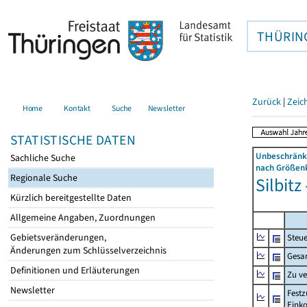
THÜRIN
Zurück
|
Zeic
Home
Kontakt
Suche
Newsletter
STATISTISCHE DATEN
Unbeschränkt
Sachliche Suche
nach Größenk
Regionale Suche
Silbitz
Kürzlich bereitgestellte Daten
Allgemeine Angaben, Zuordnungen
Gebietsveränderungen,
Steue
Änderungen zum Schlüsselverzeichnis
Gesa
Definitionen und Erläuterungen
Zu v
Newsletter
Festz
Eink