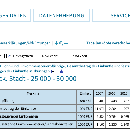
GER DATEN
DATENERHEBUNG
SERVIC
henerklärungen/Abkürzungen
|
Tabellenköpfe verschob
 Lohn- und Einkommensteuerpflichtige, Gesamtbetrag der Einkünfte und fes
es der Einkünfte in Thüringen
, Stadt - 25 000 - 30 000
Merkmal
Einheit
2007
2010
2012
rpflichtige
Anzahl
403
448
437
mtbetrag der Einkünfte
1000 EUR
11 071
12 304
11 997
ersteuerndes Einkommen
1000 EUR
9 584
10 264
10 065
zusetzende Einkommensteuer/Jahreslohnsteuer
1000 EUR
1 160
1 255
1 249