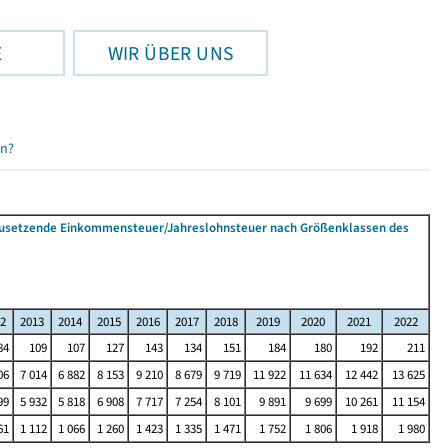
E
WIR ÜBER UNS
en?
tzusetzende Einkommensteuer/Jahreslohnsteuer nach Größenklassen des
2
2013
2014
2015
2016
2017
2018
2019
2020
2021
2022
84
109
107
127
143
134
151
184
180
192
211
06
7 014
6 882
8 153
9 210
8 679
9 719
11 922
11 634
12 442
13 625
99
5 932
5 818
6 908
7 717
7 254
8 101
9 891
9 699
10 261
11 154
61
1 112
1 066
1 260
1 423
1 335
1 471
1 752
1 806
1 918
1 980