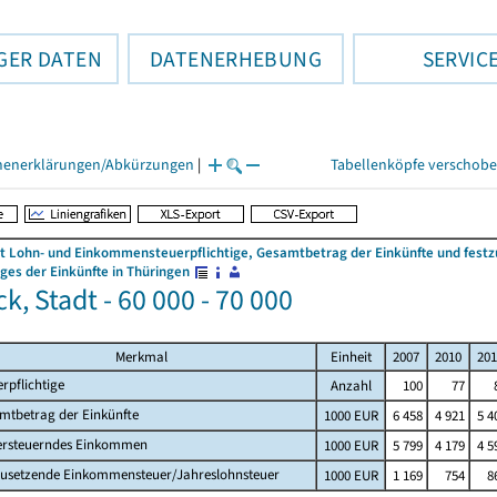
GER DATEN
DATENERHEBUNG
SERVIC
henerklärungen/Abkürzungen
|
Tabellenköpfe verschob
 Lohn- und Einkommensteuerpflichtige, Gesamtbetrag der Einkünfte und fes
es der Einkünfte in Thüringen
, Stadt - 60 000 - 70 000
Merkmal
Einheit
2007
2010
201
rpflichtige
Anzahl
100
77
mtbetrag der Einkünfte
1000 EUR
6 458
4 921
5 4
ersteuerndes Einkommen
1000 EUR
5 799
4 179
4 5
zusetzende Einkommensteuer/Jahreslohnsteuer
1000 EUR
1 169
754
8