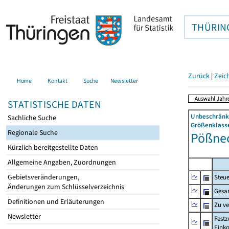
THÜRIN
Zurück
|
Zeic
Home
Kontakt
Suche
Newsletter
STATISTISCHE DATEN
Unbeschränkt
Sachliche Suche
Größenklasse
Regionale Suche
Pößneck
Kürzlich bereitgestellte Daten
Allgemeine Angaben, Zuordnungen
Gebietsveränderungen,
Steue
Änderungen zum Schlüsselverzeichnis
Gesa
Definitionen und Erläuterungen
Zu v
Newsletter
Festz
Eink