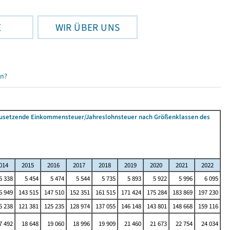
E
WIR ÜBER UNS
en?
tzusetzende Einkommensteuer/Jahreslohnsteuer nach Größenklassen des
014
2015
2016
2017
2018
2019
2020
2021
2022
5 338
5 454
5 474
5 544
5 735
5 893
5 922
5 996
6 095
6 949
143 515
147 510
152 351
161 515
171 424
175 284
183 869
197 230
5 238
121 381
125 235
128 974
137 055
146 148
143 801
148 668
159 116
7 492
18 648
19 060
18 996
19 909
21 460
21 673
22 754
24 034