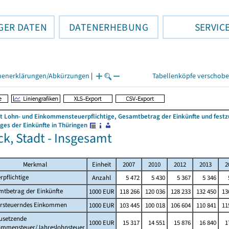
GER DATEN
DATENERHEBUNG
SERVIC
henerklärungen/Abkürzungen
|
Tabellenköpfe verschob
 Lohn- und Einkommensteuerpflichtige, Gesamtbetrag der Einkünfte und fes
es der Einkünfte in Thüringen
k, Stadt - Insgesamt
Merkmal
Einheit
2007
2010
2012
2013
2
rpflichtige
Anzahl
5 472
5 430
5 367
5 346
mtbetrag der Einkünfte
1000 EUR
118 266
120 036
128 233
132 450
13
ersteuerndes Einkommen
1000 EUR
103 445
100 018
106 604
110 841
11
usetzende
1000 EUR
15 317
14 551
15 876
16 840
1
ommensteuer/Jahreslohnsteuer