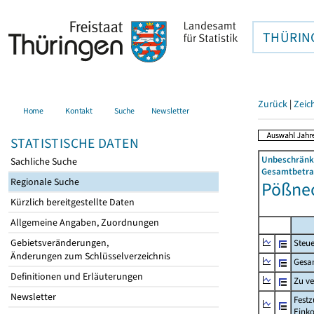
THÜRIN
Zurück
|
Zeic
Home
Kontakt
Suche
Newsletter
STATISTISCHE DATEN
Unbeschränkt
Sachliche Suche
Gesamtbetrag
Regionale Suche
Pößnec
Kürzlich bereitgestellte Daten
Allgemeine Angaben, Zuordnungen
Gebietsveränderungen,
Steue
Änderungen zum Schlüsselverzeichnis
Gesa
Definitionen und Erläuterungen
Zu v
Newsletter
Festz
Eink