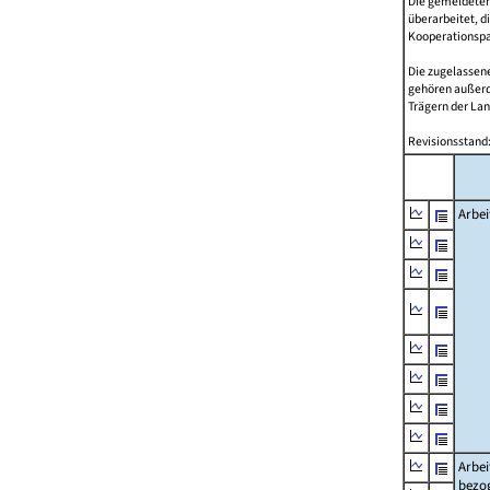
Die gemeldeten
überarbeitet, d
Kooperationspar
Die zugelassene
gehören außer
Trägern der Lan
Revisionsstand:
Arbei
Arbei
bezo