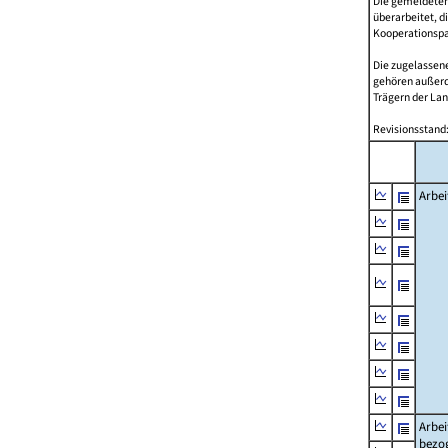
Die gemeldeten
überarbeitet, d
Kooperationspar
Die zugelassene
gehören außer
Trägern der Lan
Revisionsstand:
Arbei
Arbei
bezo