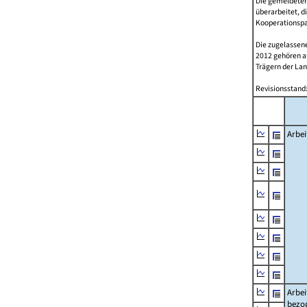
Die gemeldeten
überarbeitet, d
Kooperationspar
Die zugelassene
2012 gehören 
Trägern der Lan
Revisionsstand:
Arbei
Arbei
bezo